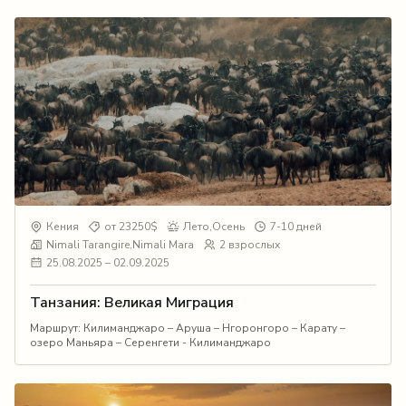
Кения
от 23250$
Лето,Осень
7-10 дней
Nimali Tarangire,Nimali Mara
2 взрослых
25.08.2025 – 02.09.2025
Танзания: Великая Миграция
Маршрут: Килиманджаро – Аруша – Нгоронгоро – Карату –
озеро Маньяра – Серенгети - Килиманджаро