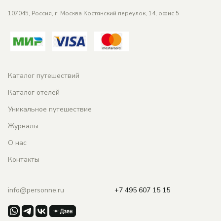
107045, Россия, г. Москва Костянский переулок, 14, офис 5
Каталог путешествий
Каталог отелей
Фильтры
Длительность
Уникальное путешествие
Страны
Города
Отели
Длительность
Журналы
Страны
О нас
Города
Контакты
Сезоны
Сезоны
info@personne.ru
+7 495 607 15 15
Отели
Nimali Mara