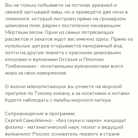
Вы не только побываете на потоках древней и
свежей застывшей лавы, но и проведёте две ночи в
глэмпинге, который построен прямо на громадном
шлаковом поле, рядом с постепенно оживающим
Мёртвым лесом. Одни из самых потрясающих
рассветов и закатов ждут вас именно здесь. Прямо из
купольных шатров открывается панорамный вид
почти на другую планету с красными шлаковыми
конусами и вулканами Острым и Плоским
Толбачиками - почитаемыми вулканологами всего
мира за свои извержения.
О жизни млекопитающих вы узнаете на морской
прогулке по Тихому океану, а за косатками и китами
будете наблюдать с палубы морского катера.
Сопровождение в программе:
Сергей Самойленко - «без скуки о науке»: кандидат
физико - математический наук, геолог и ведущий
вулканолог России, основатель первого в стране