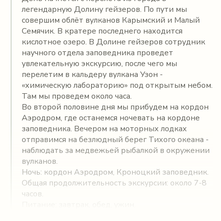
легендарную Долину гейзеров. По пути мы
совершим облёт вулканов Карымский и Малый
Семячик. В кратере последнего находится
кислотное озеро. В Долине гейзеров сотрудник
научного отдела заповедника проведет
увлекательную экскурсию, после чего мы
перелетим в кальдеру вулкана Узон -
«химическую лабораторию» под открытым небом.
Там мы проведем около часа.
Во второй половине дня мы прибудем на кордон
Аэродром, где останемся ночевать на кордоне
заповедника. Вечером на моторных лодках
отправимся на безлюдный берег Тихого океана -
наблюдать за медвежьей рыбалкой в окружении
вулканов.
Ночь: кордон Аэродром, Кроноцкий заповедник.
Общая продолжительность экскурсии: около 7-8
часов.
Питание: завтрак, обед, ужин.