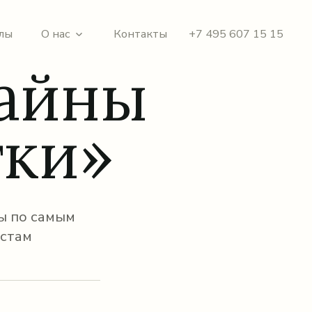
лы
О нас
Контакты
+7 495 607 15 15
Тайны
тки»
ы по самым
стам