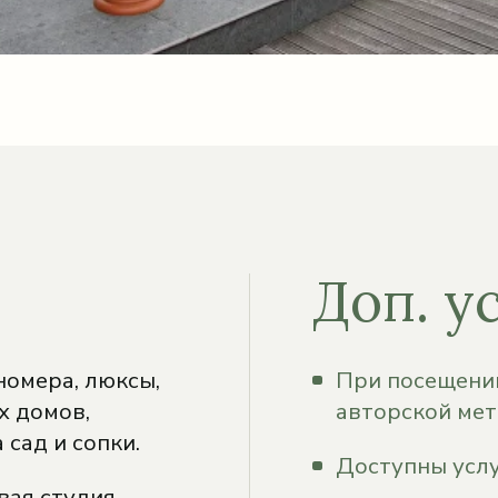
Доп. у
номера, люксы,
При посещении
х домов,
авторской мет
 сад и сопки.
Доступны услу
вая студия.