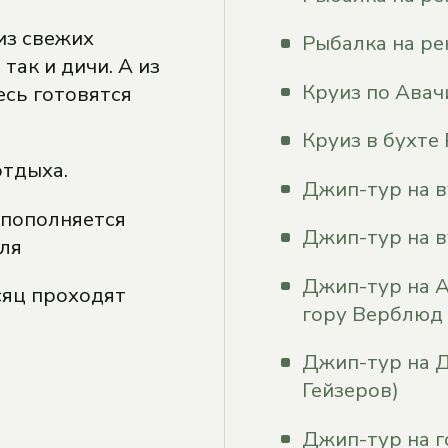
из свежих
Рыбалка на р
так и дичи. А из
Круиз по Авач
есь готовятся
Круиз в бухте 
отдыха.
Джип-тур на 
 пополняется
Джип-тур на в
ля
Джип-тур на А
сяц проходят
гору Верблюд
Джип-тур на Д
Гейзеров)
Джип-тур на 