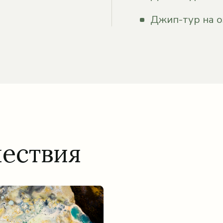
Джип-тур на о
шествия