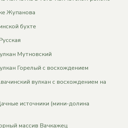
еке Жупанова
инской бухте
Русская
вулкан Мутновский
улкан Горелый с восхождением
вачинский вулкан с восхождением на
ачные источники (мини-долина
горный массив Вачкажец