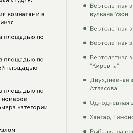
Вертолетная э
мя комнатами в
вулкана Узон
иная.
Вертолетная э
ов площадью по
Вертолетная э
Вертолетная э
ов площадью по
"Киревна"
щей площадью
Двухдневная э
Атласова
ов площадью по
6 номеров
Однодневная 
омера категории
Хангар, Тимон
узлом
Рыбалка на ре