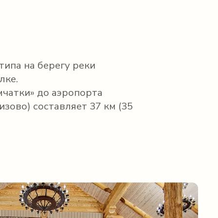
типа на берегу реки
лке.
мчатки» до аэропорта
зово) составляет 37 км (35