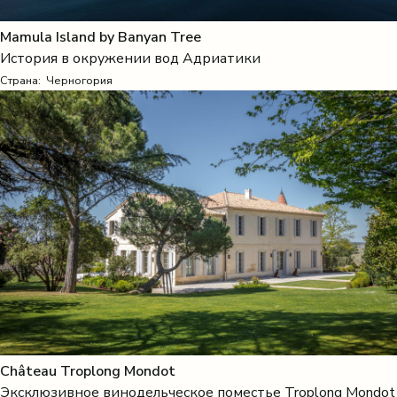
Mamula Island by Banyan Tree
История в окружении вод Адриатики
Страна:
Черногория
Château Troplong Mondot
Эксклюзивное винодельческое поместье Troplong Mondot