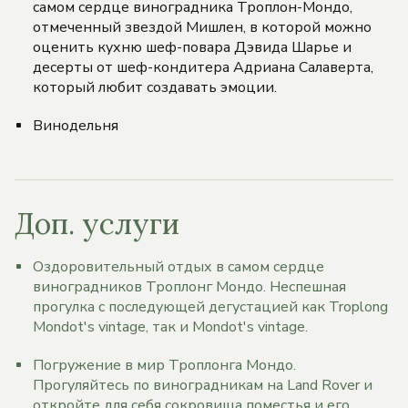
самом сердце виноградника Троплон-Мондо,
отмеченный звездой Мишлен, в которой можно
оценить кухню шеф-повара Дэвида Шарье и
десерты от шеф-кондитера Адриана Салаверта,
который любит создавать эмоции.
Винодельня
Доп. услуги
Оздоровительный отдых в самом сердце
виноградников Троплонг Мондо. Неспешная
прогулка с последующей дегустацией как Troplong
Mondot's vintage, так и Mondot's vintage.
Погружение в мир Троплонга Мондо.
Прогуляйтесь по виноградникам на Land Rover и
откройте для себя сокровища поместья и его