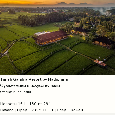
Tanah Gajah a Resort by Hadiprana
С уважением к искусству Бали.
Страна:
Индонезия
Новости 161 - 180 из 291
Начало
|
Пред.
|
7
8
9
10
11
|
След.
|
Конец