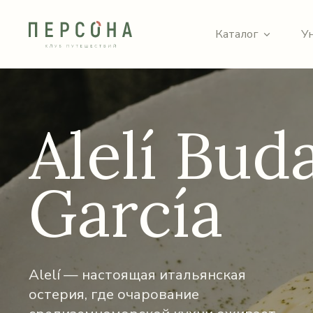
Каталог
У
Alelí Bud
García
Alelí — настоящая итальянская
остерия, где очарование