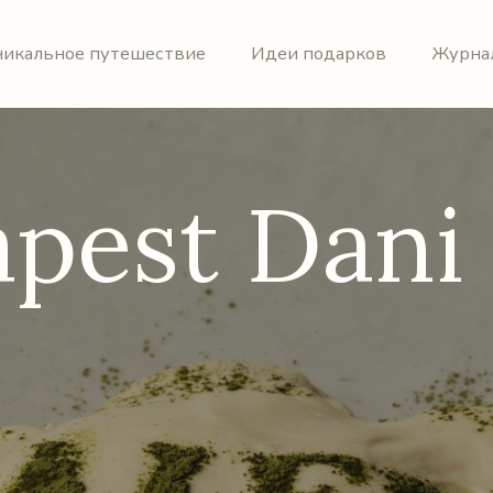
никальное путешествие
Идеи подарков
Журна
apest Dani