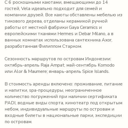
С 6 роскошными каютами, вмещающими до 14
гостей, Vela идеально подходит для семей и
компании друзей. Все каюты обставлены мебелью из
тикового дерева, отделаны керамикой ручной
работы от местной фабрики Gaya Ceramics и
европейскими тканями Hermes и Debar Milano, а в
ванных комнатах использована сантехника Axor,
разработанная Филиппом Старком.
Сезонность маршрутов по островам Индонезии:
октябрь-апрель Raja Ampat; май-сентябрь Komodo
или Alor & Maumere; январь-апрель Spice Islands.
В стоимость аренды включено: проживание, питание
и напитки, spa-процедуры, неограниченное
количество погружений при наличии сертификата
PADI, водные виды спорта, кинотеатр под открытым
небом, индивидуальные маршруты по островам и
входные билеты в национальные парки, экспедиции
по островам.