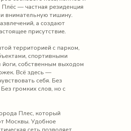
а Плёс — частная резиденция
у и внимательную тишину.
азвлечений, а создают
астоящее присутствие.
ытой территорией с парком,
объектами, спортивными
 йоги, собственным выходом
ожек. Всё здесь —
увствовать себя. Без
Без громких слов, но с
города Плес, который
от Москвы. Удобное
тическая сеть позволяет