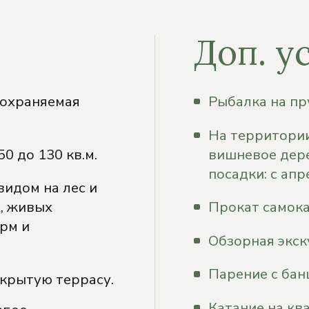
Доп. у
 охраняемая
Рыбалка на пр
На территории
0 до 130 кв.м.
вишневое дере
посадки: с апр
 видом на лес и
х, живых
Прокат самока
рм и
Обзорная экск
Парение с бан
крытую террасу.
Катание на кв