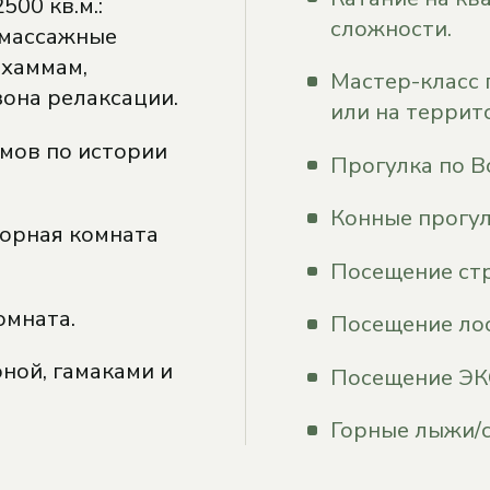
00 кв.м.:
сложности.
 массажные
 хаммам,
Мастер-класс 
зона релаксации.
или на террит
омов по истории
Прогулка по В
Конные прогул
ворная комната
Посещение стр
омната.
Посещение лос
ной, гамаками и
Посещение ЭКО
Горные лыжи/с