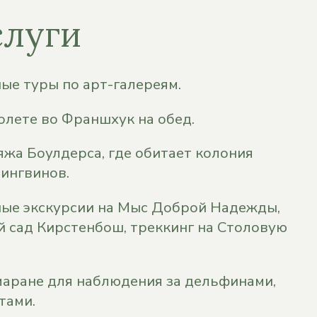
слуги
е туры по арт-галереям.
олете во Франшхук на обед.
жа Боулдерса, где обитает колония
ингвинов.
ые экскурсии на Мыс Доброй Надежды,
й сад Кирстенбош, треккинг на Столовую
маране для наблюдения за дельфинами,
тами.