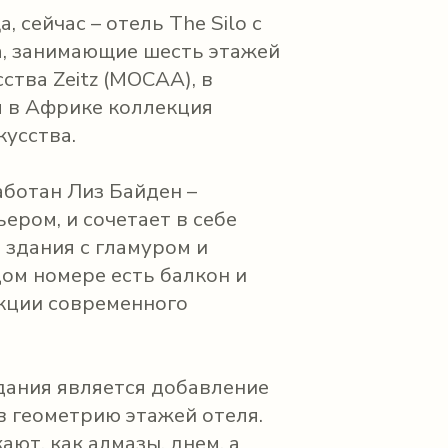
сейчас – отель The Silo с
, занимающие шесть этажей
ства Zeitz (MOCAA), в
 в Африке коллекция
кусства.
аботан Лиз Байден –
ром, и сочетает в себе
здания с гламуром и
ом номере есть балкон и
екции современного
ания является добавление
в геометрию этажей отеля.
ют, как алмазы, днем, а