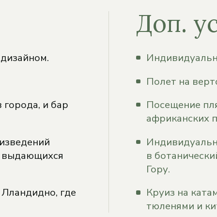
Доп. у
 дизайном.
Индивидуальны
Полет на верт
 города, и бар
Посещение пля
африканских п
оизведений
Индивидуальн
и выдающихся
в ботанически
Гору.
 Лландидно, где
Круиз на ката
тюленями и ки