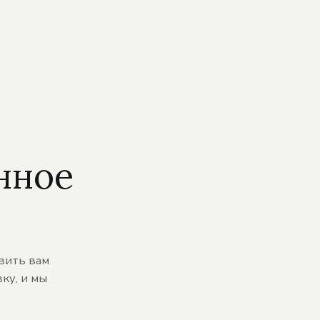
нное
вить вам
ку, и мы