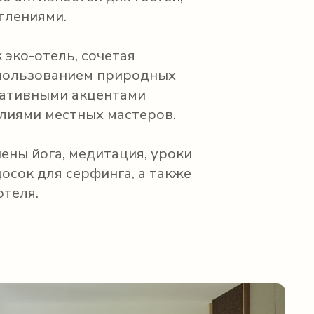
тлениями.
к эко-отель, сочетая
спользованием природных
ративными акцентами
елиями местных мастеров.
ены йога, медитация, уроки
досок для серфинга, а также
отеля.