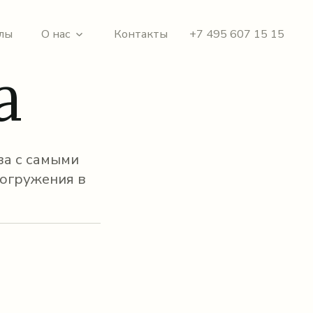
лы
О нас
Контакты
+7 495 607 15 15
a
ва с самыми
огружения в