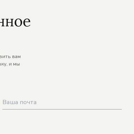
нное
вить вам
ку, и мы