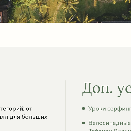
Доп. у
тегорий: от
Уроки серфинг
илл для больших
Велосипедные 
Табанан Ридж