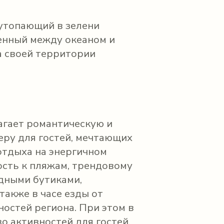
, утопающий в зелени
енный между океаном и
а своей территории
агает романтическую и
ру для гостей, мечтающих
отдыха на энергичном
зость к пляжам, трендовому
одными бутиками,
также в часе езды от
остей региона. При этом в
о активностей для гостей,