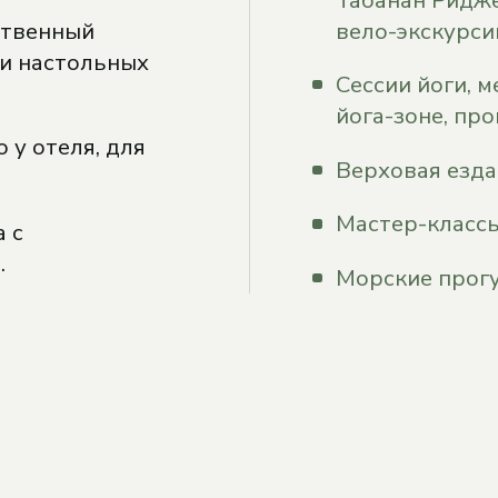
ственный
вело-экскурси
 и настольных
Сессии йоги, 
йога-зоне, пр
у отеля, для
Верховая езда
Мастер-классы
 с
.
Морские прогул