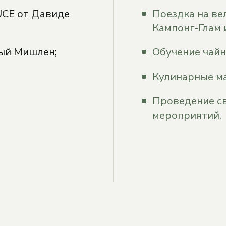
UCE от Давиде
Поездка на ве
Кампонг-Глам 
ный Мишлен;
Обучение чайн
Кулинарные ма
Проведение с
мероприятий.