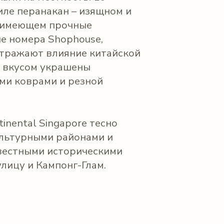
иле перанакан – изящном и
я имеющем прочные
е номера Shophouse,
тражают влияние китайской
со вкусом украшены
ми коврами и резной
tinental Singapore тесно
ультурными районами и
вестными историческими
лицу и Кампонг-Глам.