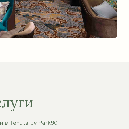
слуги
 в Tenuta by Park90;