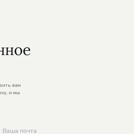
нное
вить вам
ку, и мы