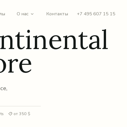
лы
О нас
Контакты
+7 495 607 15 15
ntinental
ore
се,
ts
от 350 $