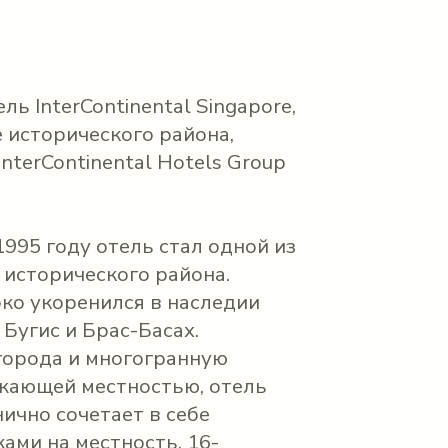
ь InterContinental Singapore,
 исторического района,
nterContinental Hotels Group
1995 году отель стал одной из
 исторического района.
боко укоренился в наследии
Бугис и Брас-Басах.
 города и многогранную
жающей местностью, отель
ично сочетает в себе
ами на местность. 16-