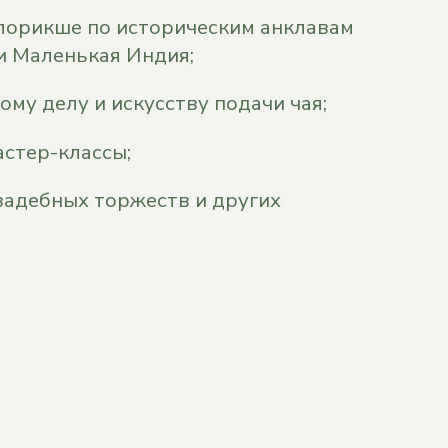
лорикше по историческим анклавам
и Маленькая Индия;
ому делу и искусству подачи чая;
стер-классы;
вадебных торжеств и других