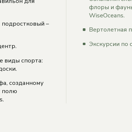
авильон для
флоры и фаун
WiseOceans.
и подростковый –
Вертолетная п
Экскурсии по 
центр.
 виды спорта:
доски.
фа, созданному
у полю
s.