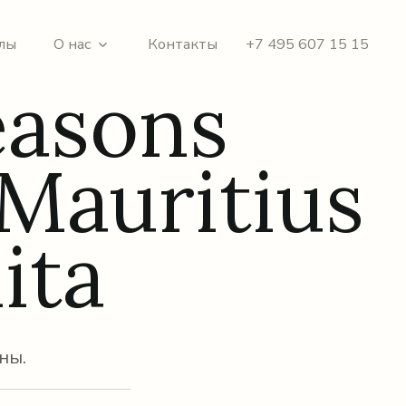
лы
О нас
Контакты
+7 495 607 15 15
easons
Mauritius
ita
ны.