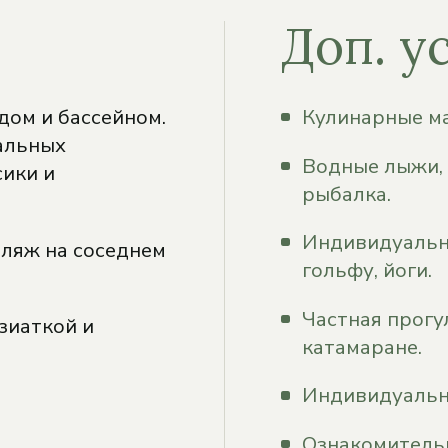
Доп. у
дом и бассейном.
Кулинарные ма
альных
Водные лыжи, 
сики и
рыбалка.
Индивидуальны
ляж на соседнем
гольфу, йоги.
Частная прогу
зиаткой и
катамаране.
Индивидуальн
Ознакомительн