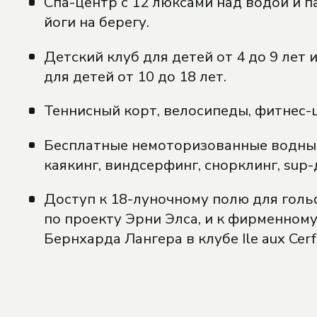
Спа-центр с 12 люксами над водой и п
йоги на берегу.
Детский клуб для детей от 4 до 9 лет 
для детей от 10 до 18 лет.
Теннисный корт, велосипеды, фитнес-
Бесплатные немоторизованные водные
каякинг, виндсерфинг, снорклинг, sup-
Доступ к 18-луночному полю для голь
по проекту Эрни Элса, и к фирменном
Бернхарда Лангера в клубе Ile aux Cerf