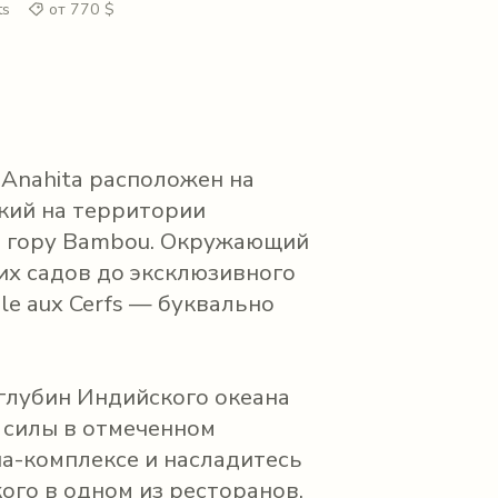
ts
от 770 $
t Anahita расположен на
кий на территории
на гору Bambou. Окружающий
их садов до эксклюзивного
Ile aux Cerfs — буквально
глубин Индийского океана
е силы в отмеченном
а-комплексе и насладитесь
ого в одном из ресторанов.