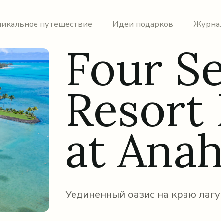
никальное путешествие
Идеи подарков
Журна
Four S
Resort 
at Anah
Уединенный оазис на краю лагу