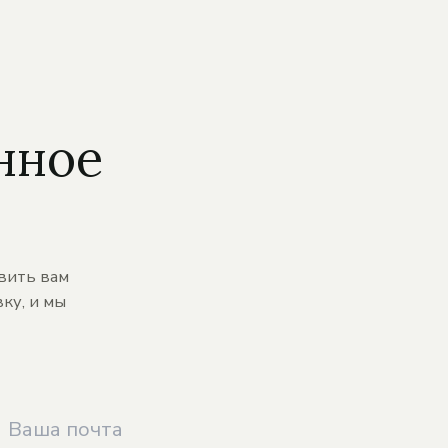
нное
вить вам
ку, и мы