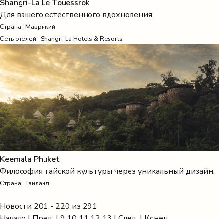
Shangri-La Le Touessrok
Для вашего естественного вдохновения.
Страна:
Маврикий
Сеть отелей: Shangri-La Hotels & Resorts
Keemala Phuket
Философия тайской культуры через уникальный дизайн.
Страна:
Таиланд
Новости 201 - 220 из 291
Начало
|
Пред.
|
9
10
11
12
13
|
След.
|
Конец