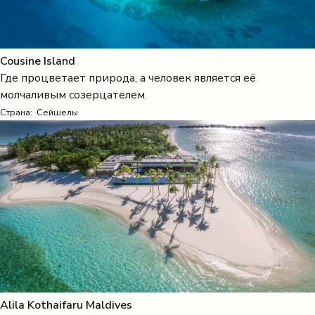
Cousine Island
Где процветает природа, а человек является её
молчаливым созерцателем.
Страна:
Сейшелы
Alila Kothaifaru Maldives