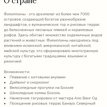
О стране
Филиппины - это архипелаг из более чем 7000
островов, создающий богатое разнообразие
ландшафтов, о вулканических гор и рисовых террас
до белоснежных песчаных пляжей и коралловых
рифов. Здесь обитает множество эндемичных видов
растений и животных. Филиппины находились под
влиянием испанской, американской, китайской,
майской культур, что сформировало многогранную
культуру с богатыми традициями, языками и
религией.
Возможности:
• Плавание с китовыми акулами
• Дайвинг и снорклинг
• Велосипедные прогулки на Бохоле
• Шоколадные холмы Бохоль
• Нанесение татуировки от мастера Апо Ванг Од
• Посещение рисовых террас Банауэ, Северный