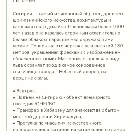
СИГИРИЯ
Сигирия — самый изысканный образец древнего
шри-ланкийского искусства, архитектуры и
ландшафтного дизайна. Появившаяся более 1600
лет назад она казалась огромным ослепительно
белым облаком, парящим над окружающими
лесами. Теперь же это черная скала высотой 180
метров, украшенная фресками с изображением
обнаженных нимф. Массивная сторожка в виде
льва охраняет вход в самое сокровенное
святилище города – Небесный дворец на
вершине скалы.
• Завтрак;
• Подъем на Сигирию - объект всемирного
наследия ЮНЕСКО;
• Трансфер в Хабарану для знакомства с бытом
местной деревни Хиривадуна;
• Прогулка по «насыпи» искусственного
водохранилища, катание на катамаране по линии