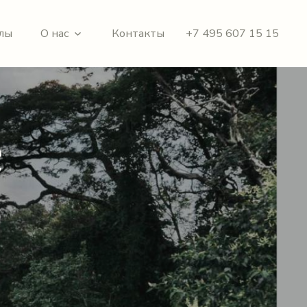
лы
О нас
Контакты
+7 495 607 15 15
е