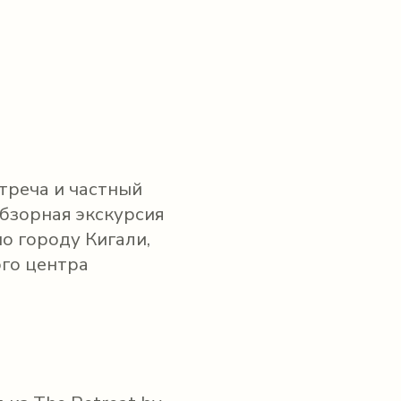
треча и частный
Обзорная экскурсия
о городу Кигали,
го центра