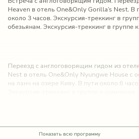
Встреча с англоговорящим гидом. Переезд
Heaven в отель One&Only Gorilla’s Nest. В
около 3 часов. Экскурсия-треккинг в груп
обезьянам. Экскурсия-треккинг в группе к
Переезд с англоговорящим гидом из отеля 
Nest в отель One&Only Nyungwe House с о
на ланч на озере Киву. В пути около 6 час
Экскурсия-треккинг в группе к шимпанзе.
Показать всю программу