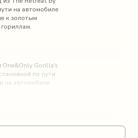
 из The Retreat by
 пути на автомобиле
пе к золотым
 гориллам.
One&Only Gorilla’s
становкой по пути
ов на автомобиле.