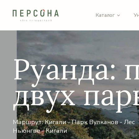
Каталог
У
Руанда: 
двух пар
Маршрут: Кигали - Парк Вулканов - Лес
Ньюнгве - Кигали