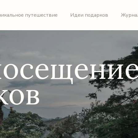
никальное путешествие
Идеи подарков
Журна
посещени
ков