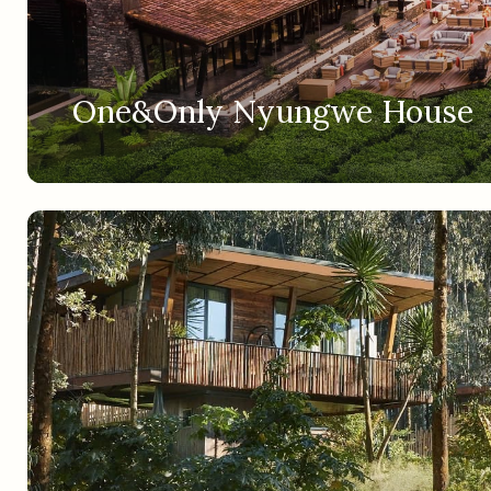
One&Only Nyungwe House