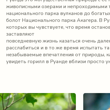
живописными озерами и непроходимыми т
национального парка вулканов до богатых
болот Национального парка Акагера. В Ру
которых вы чувствуете, что время остано
заставляют
повседневную жизнь казаться очень далек
расслабиться и в то же время испытать т
незабываемые впечатления от природы, ка
увидеть горилл в Руанде вблизи просто у