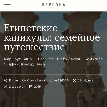
Египетские
каникулы: семейное
путешествие
Маршрут: Каир -- Шарм-Эль-Шейх / Асуан - Ком Омбо
/ Эдфу - Люксор/ Каир
Египет
Осень,Весна
от 12600 $
11-14 дней
2 взрослых
2025