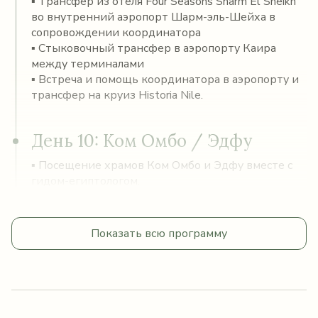
▪ Трансфер из отеля Four Seasons Sharm El Sheikh
во внутренний аэропорт Шарм-эль-Шейха в
сопровождении координатора
▪ Стыковочный трансфер в аэропорту Каира
между терминалами
▪ Встреча и помощь координатора в аэропорту и
трансфер на круиз Historia Nile.
День 10: Ком Омбо / Эдфу
▪ Посещение храмов Ком Омбо и Эдфу вместе с
гидом-египтологом.
Показать всю программу