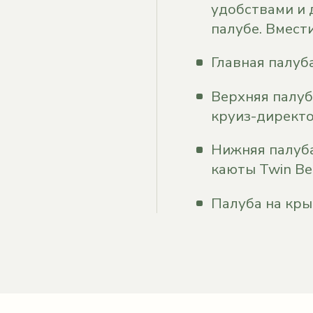
удобствами и 
палубе. Вмести
Главная палуба
Верхняя палуб
круиз-директо
Нижняя палуба
каюты Twin Be
Палуба на крыш