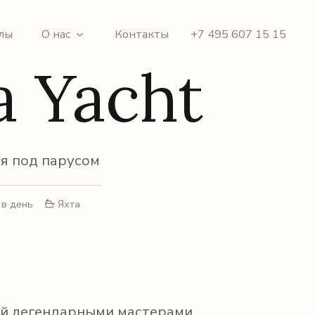
лы
О нас
Контакты
+7 495 607 15 15
a Yacht
я под парусом
 в день
Яхта
ный легендарными мастерами