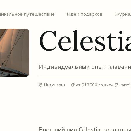
никальное путешествие
Идеи подарков
Журна
Celesti
Индивидуальный опыт плавани
Индонезия
от $13500 за яхту (7 кают)
Внешний вид Celestia, создан