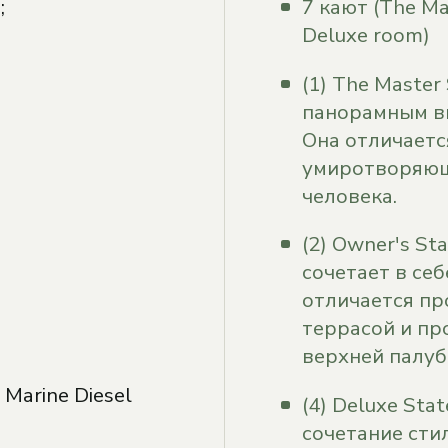
;
7 кают (The Ma
Deluxe room)
(1) The Master
панорамным ви
Она отличаетс
умиротворяющ
человека.
(2) Owner's S
сочетает в себ
отличается пр
террасой и пр
верхней палубе
Marine Diesel
(4) Deluxe Sta
сочетание сти