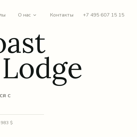
лы
О нас
Контакты
+7 495 607 15 15
oast
 Lodge
ся с
 983 $