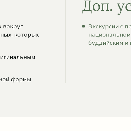
Доп. у
 вокруг
Экскурсии с п
ных, которых
национальному
буддийским и
ригинальным
дной формы