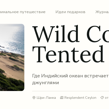
никальное путешествие
Идеи подарков
Журна
Wild C
Tented
Где Индийский океан встречает
джунглями
Шри-Ланка
Resplendent Сeylon
от