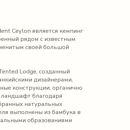
ent Ceylon является кемпинг
роенный рядом с известным
аменитым своей большой
Tented Lodge, созданный
ланкийскими дизайнерами,
нные конструкции, органично
 ландшафт благодаря
бранных натуральных
еля выполнены из бамбука в
скальными образованиями